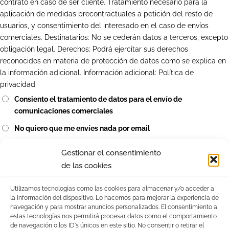
contrato en caso de ser cliente. Tratamiento necesario para la
aplicación de medidas precontractuales a petición del resto de
usuarios, y consentimiento del interesado en el caso de envíos
comerciales. Destinatarios: No se cederán datos a terceros, excepto
obligación legal. Derechos: Podrá ejercitar sus derechos
reconocidos en materia de protección de datos como se explica en
la información adicional. Información adicional:
Política de
privacidad
Consiento el tratamiento de datos para el envío de
comunicaciones comerciales
No quiero que me envíes nada por email
Gestionar el consentimiento
Esta última casilla es obligatorio marcarla:
de las cookies
He leído y entiendo la política de privacidad
Utilizamos tecnologías como las cookies para almacenar y/o acceder a
la información del dispositivo. Lo hacemos para mejorar la experiencia de
navegación y para mostrar anuncios personalizados. El consentimiento a
estas tecnologías nos permitirá procesar datos como el comportamiento
de navegación o los ID's únicos en este sitio. No consentir o retirar el