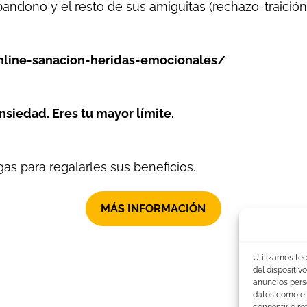
andono y el resto de sus amiguitas (rechazo-traición-
online-sanacion-heridas-emocionales/
siedad. Eres tu mayor límite.
as para regalarles sus beneficios.
MÁS INFORMACIÓN
Utilizamos te
del dispositi
anuncios pers
datos como el