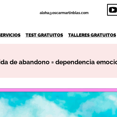
aloha@oscarmartinblas.com
SERVICIOS
TEST GRATUITOS
TALLERES GRATUITOS
ida de abandono = dependencia emoci