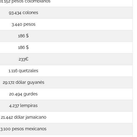
61.152 pesos colombianos
93.434 colones
3.440 pesos
186 $
186 $
233€
1.116 quetzales
29.172 dólar guyanés
20.494 gurdes
4.237 lempiras
21.442 dólar jamaicano
3.100 pesos mexicanos