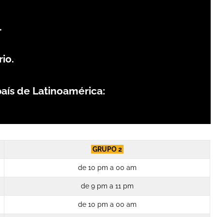
.
io.
país de Latinoamérica:
GRUPO 2
de 10 pm a 00 am
de 9 pm a 11 pm
de 10 pm a 00 am