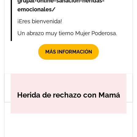
grupal-online-sanacion-heridas-
emocionales/
¡Eres bienvenida!
Un abrazo muy tierno Mujer Poderosa.
MÁS INFORMACIÓN
READ MORE
Herida de rechazo con Mamá