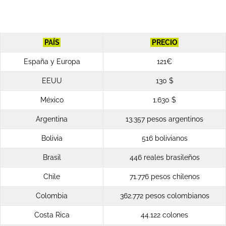
PAÍS
PRECIO
España y Europa
121€
EEUU
130 $
México
1.630 $
Argentina
13.357 pesos argentinos
Bolivia
516 bolivianos
Brasil
446 reales brasileños
Chile
71.776 pesos chilenos
Colombia
362.772 pesos colombianos
Costa Rica
44.122 colones