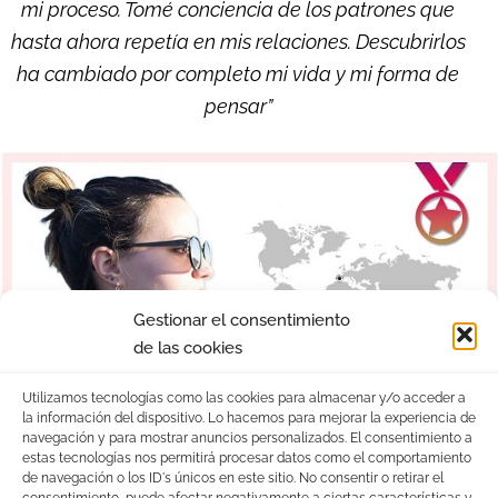
mi proceso. Tomé conciencia de los patrones que
hasta ahora repetía en mis relaciones. Descubrirlos
ha cambiado por completo mi vida y mi forma de
pensar”
Gestionar el consentimiento
de las cookies
Utilizamos tecnologías como las cookies para almacenar y/o acceder a
la información del dispositivo. Lo hacemos para mejorar la experiencia de
navegación y para mostrar anuncios personalizados. El consentimiento a
“El proceso me ha aportado sobre todo sabiduría
estas tecnologías nos permitirá procesar datos como el comportamiento
de navegación o los ID's únicos en este sitio. No consentir o retirar el
interior, conocer mejor y más a fondo mis temores y