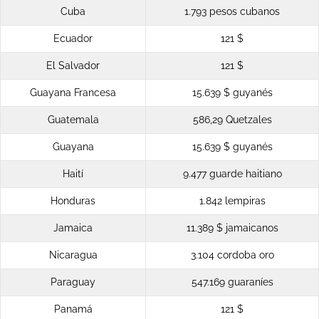
Cuba
1.793 pesos cubanos
Ecuador
121 $
El Salvador
121 $
Guayana Francesa
15.639 $ guyanés
Guatemala
586,29 Quetzales
Guayana
15.639 $ guyanés
Haití
9.477 guarde haitiano
Honduras
1.842 lempiras
Jamaica
11.389 $ jamaicanos
Nicaragua
3.104 cordoba oro
Paraguay
547.169 guaraníes
Panamá
121 $